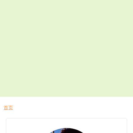
面包屑
首页